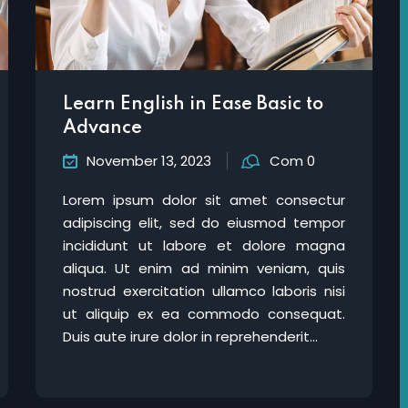
Lost your password?
Remember me
Learn English in Ease Basic to
Advance
November 13, 2023
Com 0
Sign up
Lorem ipsum dolor sit amet consectur
adipiscing elit, sed do eiusmod tempor
Already have an account?
Sign in
incididunt ut labore et dolore magna
aliqua. Ut enim ad minim veniam, quis
nostrud exercitation ullamco laboris nisi
ut aliquip ex ea commodo consequat.
Duis aute irure dolor in reprehenderit...