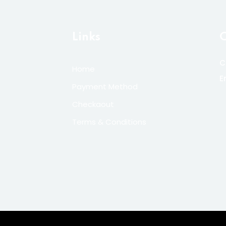
Links
C
C
Home
E
Payment Method
Checkaout
Terms & Conditions