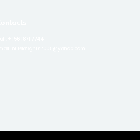
ontacts
all:
+1 561 871 7744
mail: blueknights7000@yahoo.com