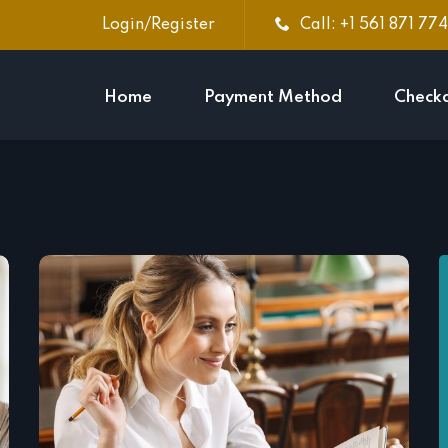
Login/Register
Call: +1 561 871 77
Home
Payment Method
Check
Sign in
Sign up
Sign in
Don’t have an account?
Sign up