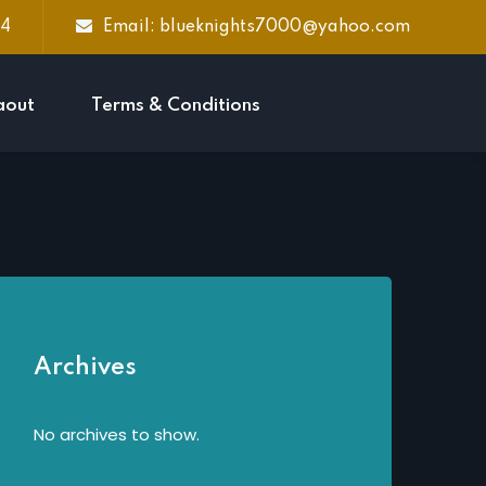
44
Email: blueknights7000@yahoo.com
aout
Terms & Conditions
Archives
No archives to show.